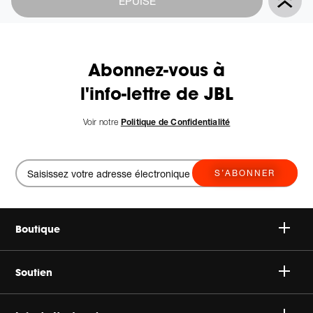
ÉPUISÉ
Actions
to
cart
options
Abonnez-vous à
l'info-lettre de JBL
Voir notre
Politique de Confidentialité
S’ABONNER
Boutique
Speakers
Soutien
Headphones
Support Client & Produit