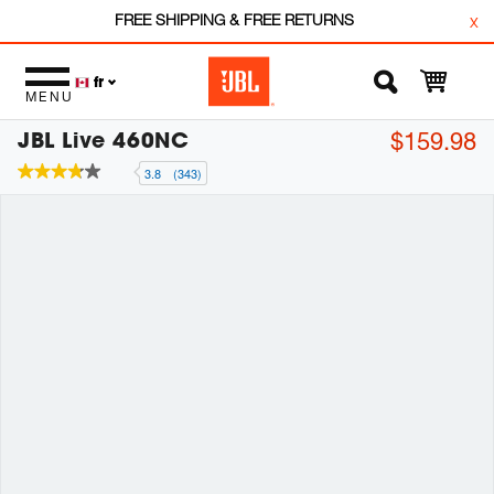
FREE SHIPPING & FREE RETURNS
x
fr
MENU
JBL Live 460NC
$159.98
3.8
(343)
3.8
étoiles
sur
5
,
valeur
de
note
moyenne.
Read
343
Reviews.
Lien
vers
la
même
page.