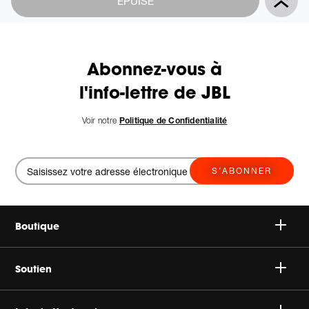
ÉPUISÉ
Actions
to
cart
options
Abonnez-vous à
l'info-lettre de JBL
Voir notre
Politique de Confidentialité
S’ABONNER
Boutique
Speakers
Soutien
Headphones
Support Client & Produit