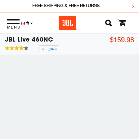
FREE SHIPPING & FREE RETURNS
x
fr
MENU
JBL Live 460NC
$159.98
3.8
(343)
3.8
étoiles
sur
5
,
valeur
de
note
moyenne.
Read
343
Reviews.
Lien
vers
la
même
page.