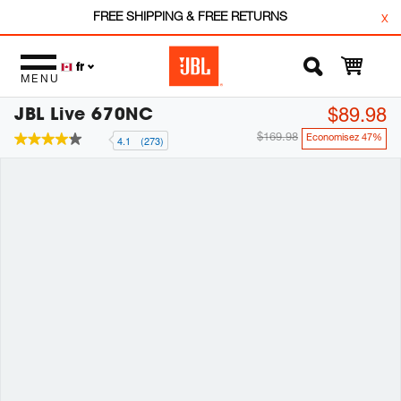
FREE SHIPPING & FREE RETURNS
x
fr
MENU
JBL Live 670NC
$89.98
$169.98
Economisez 47%
4.1
(273)
4.1
étoiles
sur
5
,
valeur
de
note
moyenne.
Read
273
Reviews.
Lien
vers
la
même
page.