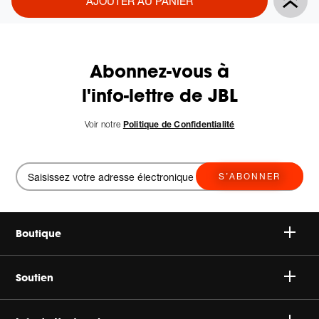
AJOUTER AU PANIER
Actions
to
cart
options
Abonnez-vous à
l'info-lettre de JBL
Voir notre
Politique de Confidentialité
S’ABONNER
Boutique
Speakers
Soutien
Headphones
Support Client & Produit