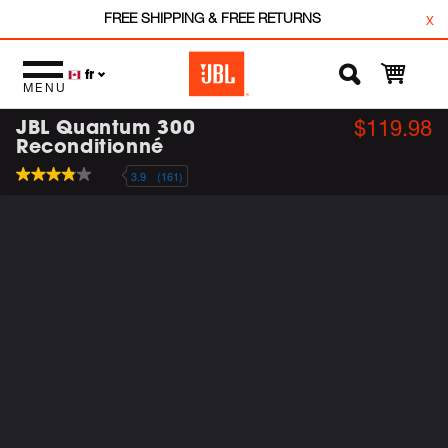
FREE SHIPPING & FREE RETURNS
x
fr
MENU
JBL Quantum 300
$119.98
Reconditionné
3.9
(161)
3.9
étoiles
sur
5
,
valeur
de
note
moyenne.
Read
161
Reviews.
Lien
vers
la
même
page.