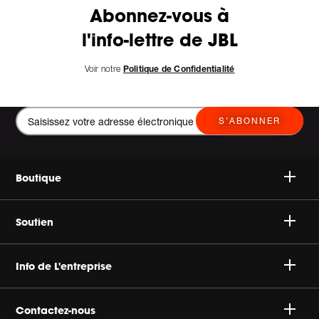
Abonnez-vous à
l'info-lettre de JBL
Voir notre
Politique de Confidentialité
S’ABONNER
Boutique
Speakers
Soutien
Headphones
Support Client & Produit
Info de L'entreprise
Sale
Expédition
A propos d’Harman
Contactez-nous