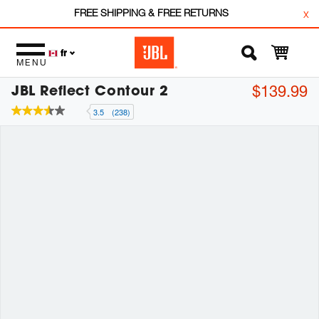
FREE SHIPPING & FREE RETURNS
x
fr
MENU
JBL Reflect Contour 2
$139.99
3.5
(238)
3.5
étoiles
sur
5
,
valeur
de
note
moyenne.
Read
238
Reviews.
Lien
vers
la
même
page.