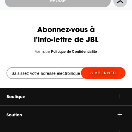
ÉPUISÉ
Actions
to
cart
options
Abonnez-vous à
l'info-lettre de JBL
Voir notre
Politique de Confidentialité
S’ABONNER
Boutique
Speakers
Soutien
Headphones
Support Client & Produit