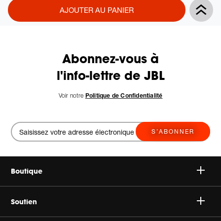
Product
Add
AJOUTER AU PANIER
Actions
to
cart
options
Abonnez-vous à
l'info-lettre de JBL
Voir notre
Politique de Confidentialité
S’ABONNER
Boutique
Speakers
Soutien