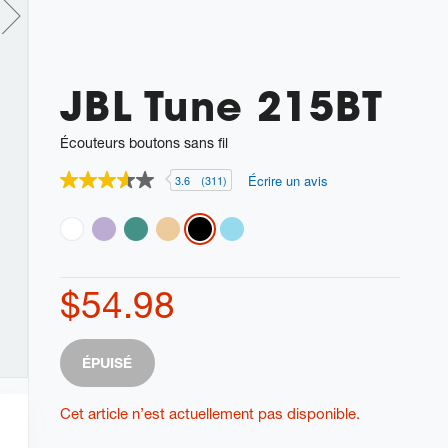
JBL Tune 215BT
Écouteurs boutons sans fil
Écrire un avis
3.6
(311)
3.6
étoiles
sur
Variations
5
,
valeur
de
$54.98
note
moyenne.
Read
311
Product
Add
Reviews.
ÉPUISÉ
Actions
Lien
to
vers
cart
la
Cet article n’est actuellement pas disponible.
même
options
page.