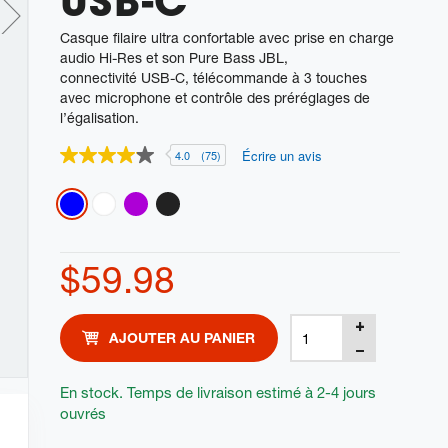
USB-C
Casque filaire ultra confortable avec prise en charge
audio Hi-Res et son Pure Bass JBL,
connectivité USB-C, télécommande à 3 touches
avec microphone et contrôle des préréglages de
l’égalisation.
Écrire un avis
4.0
(75)
4.0
étoiles
sur
Variations
5
,
valeur
de
$59.98
note
moyenne.
Read
75
Product
Add
Reviews.
AJOUTER AU PANIER
Actions
Lien
to
vers
cart
la
En stock. Temps de livraison estimé à 2-4 jours
même
ouvrés
options
page.