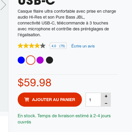
USB-C
Casque filaire ultra confortable avec prise en charge
audio Hi-Res et son Pure Bass JBL,
connectivité USB-C, télécommande à 3 touches
avec microphone et contrôle des préréglages de
l’égalisation.
Écrire un avis
4.0
(75)
4.0
étoiles
sur
Variations
5
,
valeur
de
$59.98
note
moyenne.
Read
75
Product
Add
Reviews.
AJOUTER AU PANIER
Actions
Lien
to
vers
cart
la
En stock. Temps de livraison estimé à 2-4 jours
même
ouvrés
options
page.