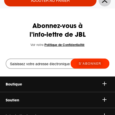
AJOUTER AU PANIER
Actions
to
cart
options
Abonnez-vous à
l'info-lettre de JBL
Voir notre
Politique de Confidentialité
S’ABONNER
Boutique
Speakers
Soutien
Headphones
Support Client & Produit