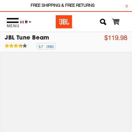
FREE SHIPPING & FREE RETURNS
x
fr
MENU
JBL Tune Beam
$119.98
3.7
(592)
3.7
étoiles
sur
5
,
valeur
de
note
moyenne.
Read
592
Reviews.
Lien
vers
la
même
page.