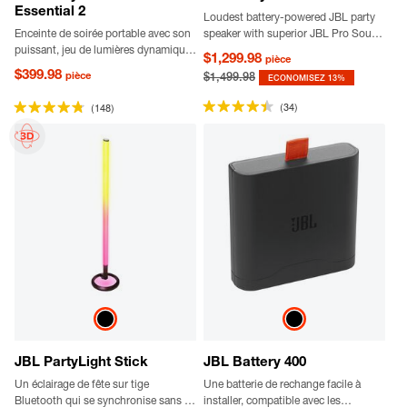
Essential 2
Loudest battery-powered JBL party
Enceinte de soirée portable avec son
speaker with superior JBL Pro Sound
puissant, jeu de lumières dynamique,
and a futuristic lightshow
$1,299.98
pièce
autonomie de lecture pouvant
$399.98
pièce
$1,499.98
ECONOMISEZ 13%
atteindre 15 heures et poignée
ergonomique flexible.
(34)
(148)
JBL PartyLight Stick
JBL Battery 400
Un éclairage de fête sur tige
Une batterie de rechange facile à
Bluetooth qui se synchronise sans fil
installer, compatible avec les