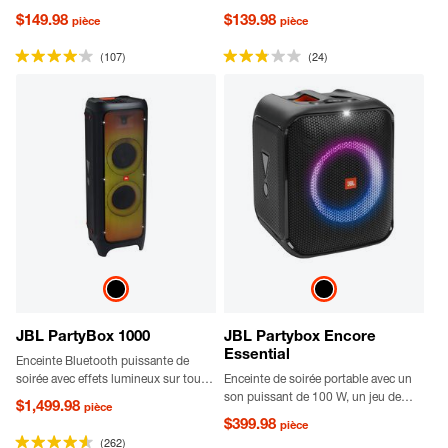
avec les enceintes JBL PartyBox.
enceintes portables JBL PartyBox
$149.98
$139.98
pièce
pièce
Profitez d’un spectacle de lumière
Stage 320 et Xtreme 4
chorégraphié plus impressionnant
(107)
(24)
avec plusieurs PartyLight Sticks,
pour une expérience visuelle
envoûtante.
JBL PartyBox 1000
JBL Partybox Encore
Essential
Enceinte Bluetooth puissante de
soirée avec effets lumineux sur toute
Enceinte de soirée portable avec un
la façade
son puissant de 100 W, un jeu de
$1,499.98
pièce
lumières dynamique intégré et une
$399.98
pièce
protection contre les projections
(262)