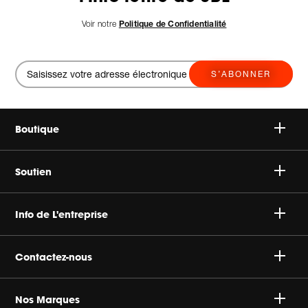
Voir notre
Politique de Confidentialité
S’ABONNER
Boutique
Speakers
Soutien
Headphones
Support Client & Produit
Info de L'entreprise
Sale
Expédition
A propos d’Harman
Contactez-nous
Retours
Offres D'Emploi
(877) 457-2592
Nos Marques