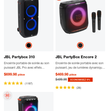
JBL Partybox 310
JBL PartyBox Encore 2
Enceinte portable de soirée au son
Enceinte de soirée portable avec son
puissant JBL Pro avec effets
puissant, jeu de lumières dynamique,
lumineux éblouissants
micro numérique sans fil, autonomie
$699.98
$469.98
pièce
pièce
de lecture pouvant atteindre
$499.98
ECONOMISEZ 6%
15 heures, batterie remplaçable et
(1197)
poignée ergonomique flexible.
(26)