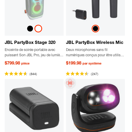
JBL PartyBox Stage 320
JBL PartyBox Wireless Mic
Enceinte de soirée portable avec
Deux microphones sans fil
puissant Son JBL Pro, jeu de lumière
numériques conçus pour être utilisés
adaptatif, anti-éclaboussures,
avec les enceintes JBL PartyBox
$799.98
$199.98
pièce
par système
batterie remplaçable, poignée
télescopique et roulettes
(844)
(247)