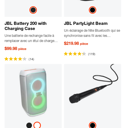
JBL Battery 200 with
JBL PartyLight Beam
Charging Case
Un éclairage de fête Bluetooth qui se
Une batterie de rechange facile à
synchronise sans fil avec les
remplacer avec un étui de charge
enceintes JBL PartyBox pour créer
$219.98
pièce
compatible avec les enceintes
une véritable ambiance de fête.
$99.98
pièce
PartyBox Club 120, Encore 2, Encore
(119)
Essential 2 et On-The-Go 2.
(14)