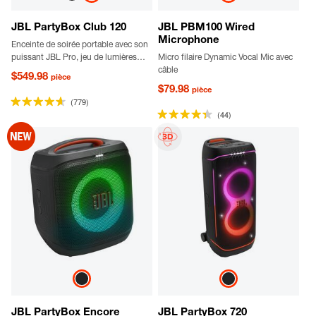
JBL PartyBox Club 120
JBL PBM100 Wired
Microphone
Enceinte de soirée portable avec son
puissant JBL Pro, jeu de lumières
Micro filaire Dynamic Vocal Mic avec
palpitant, résistance aux
câble
$549.98
pièce
éclaboussures, poignée pliable et
$79.98
pièce
batterie remplaçable
(779)
(44)
JBL PartyBox Encore
JBL PartyBox 720