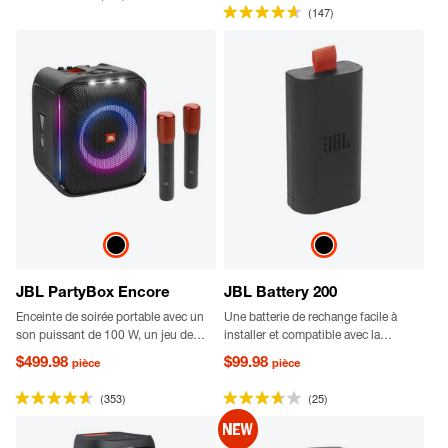
d’eau.
(147)
JBL PartyBox Encore
JBL Battery 200
Enceinte de soirée portable avec un
Une batterie de rechange facile à
son puissant de 100 W, un jeu de
installer et compatible avec la
lumières dynamique intégré, un micro
PartyBox Club 120
$499.98
$99.98
pièce
pièce
numérique sans fil inclus et une
conception résistante
(353)
(25)
aux éclaboussures.