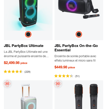
JBL PartyBox Ultimate
JBL PartyBox On-the-Go
Essential
La JBL PartyBox Ultimate est une
énorme et puissante enceinte de
Enceinte de soirée portable avec
soirée, avec un son JBL Pro de
effets lumineux et micro sans fil
$2,499.98
pièce
qualité supérieure et un jeu de
$449.98
pièce
lumière dynamique. Elle résiste aux
(229)
éclaboussures et possède des roues
(51)
robustes qui facilitent son transport.